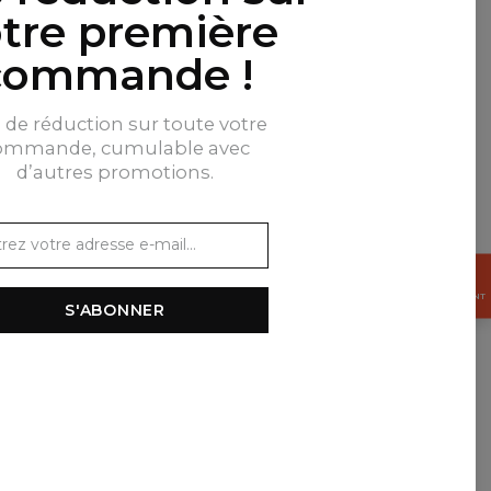
tre première
commande !
% de réduction sur toute votre
ommande, cumulable avec
d’autres promotions.
OBTENEZ
15%
MAINTENANT
S'ABONNER