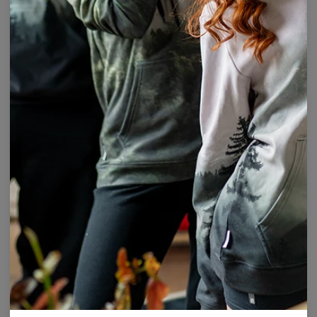
WHATSAPP ET MESSENGER
(+48) 883 392 182
Disponible du lundi
au vendredi, de 7h à 17h CET - UTC+
01:00
E-MAIL
info@bittersweetparis.com
marketing@bittersweetparis.com
- Marketing, coopération
Disponible lundi - Vendredi, 8 h à 16 h