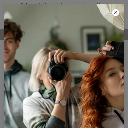
2+1 gratuit ! Le troisième produit est offert !
43
:
29
:
43
LIVRAISON GRATUITE À PARTIR DE 60€
Besoin de notre aide ?
Contactez nous facilement!
TÉLÉPHONE (ANGLAIS ET POLONAIS)
(+48) 33 486 73 06
Disponible du lundi au
vendredi, de 7h à 16h CET - UTC+ 01:00