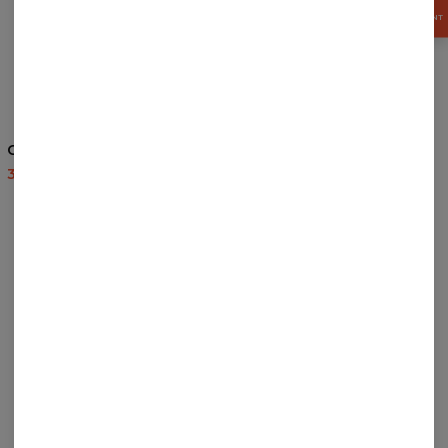
OBTENEZ
15%
MAINTENANT
Galaxy Abyss débardeur
Galaxy Clouds débardeur
34,95 $US
69,95 $US
34,95 $US
69,95 $US