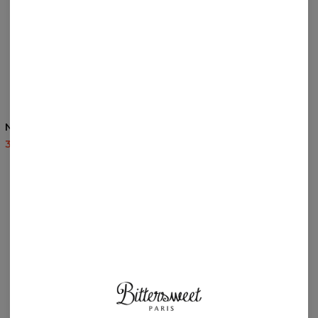
New Vision débardeur
So many problems
débardeur
34,95 $US
69,95 $US
34,95 $US
69,95 $US