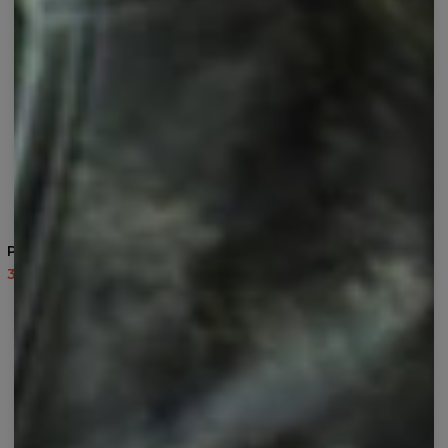
Purple Galaxy débardeur
DreamWorld débardeur
34,95 $US
69,95 $US
34,95 $US
69,95 $US