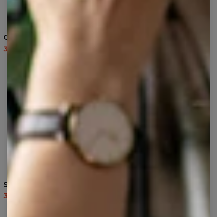
Cocaïne Cat débardeur
Pixel Unicorn débardeur
34,95 $US
69,95 $US
34,95 $US
69,95 $US
Sky is the Limit débardeur
Daft Punk débardeur
34,95 $US
69,95 $US
34,95 $US
69,95 $US