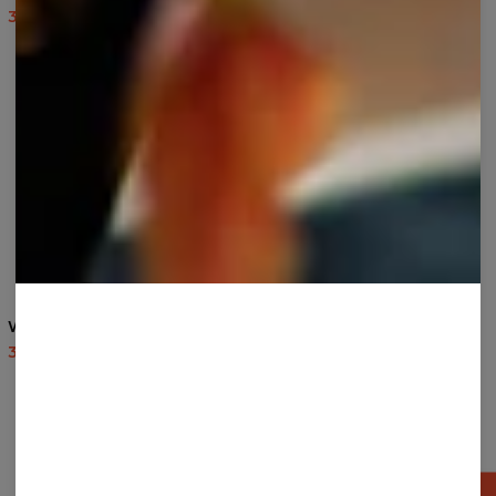
34,95 $US
69,95 $US
34,95 $US
69,95 $US
Wizard débardeur
Forest débardeur
34,95 $US
69,95 $US
34,95 $US
69,95 $US