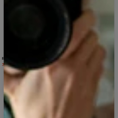
Reality débardeur
Banksy débardeur
34,95 $US
69,95 $US
34,95 $US
69,95 $US