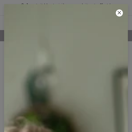
2+1 gratuit ! Le troisième produit est offert !
41
:
48
:
07
POLITIQUE DE RETOUR DE 100 JOURS