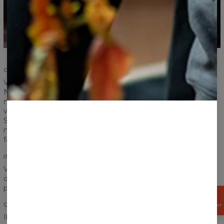
CONFORT ET DURABILITÉ
Votre satisfaction et votre confort sont les plus importants.
Nous avons renforcé les coutures des côtes et des manches,
nous avons veillé à ce que la couture soit correcte et nous
vous offrons maintenant un produit de la plus haute qualité.
Selon nous, un produit devrait vous servir pendant de
nombreuses années et c'est exactement ce que nous avons
fait pour vous.
IMPRIMÉ
Vous pensez qu'une poche gâcherait définitivement le look
de votre imprimé préféré? Ne vous inquiètez pas! L'imprimé
passe parfaitement entre la poitrine et la poche !
OBTENEZ
15%
QUALITÉ D'IMPRESSION
MAINTENANT
Il est difficile de dire adieu à notre sweat à capuche, mais ne