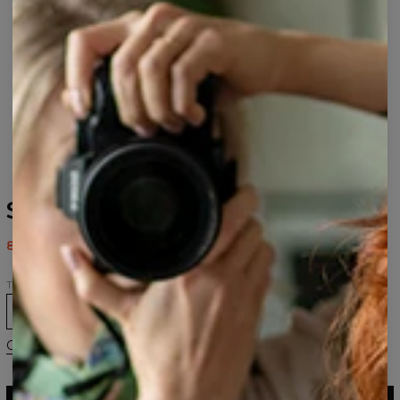
Sweat à capuche Hey You
80,95 $US
161,95 $US
Taille
XS
S
M
L
XL
2XL
3XL
Guide des tailles