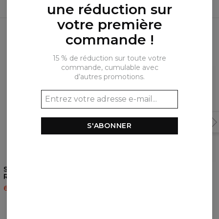
une réduction sur
votre première
Produits fréquemment achetés
ensemble
commande !
15 % de réduction sur toute votre
commande, cumulable avec
d’autres promotions.
S'ABONNER
5
/5
5
/5
Sweat à capuche Black
Sweat à capuche Rebel
Rebel
60,95 $US
143,94 $US
60,95 $US
143,94 $US