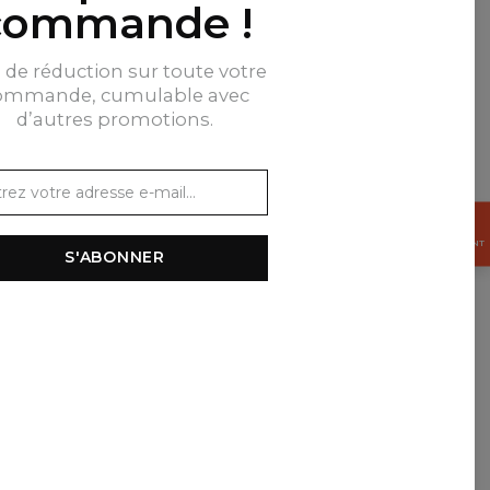
commande !
% de réduction sur toute votre
ommande, cumulable avec
d’autres promotions.
OBTENEZ
15%
MAINTENANT
S'ABONNER