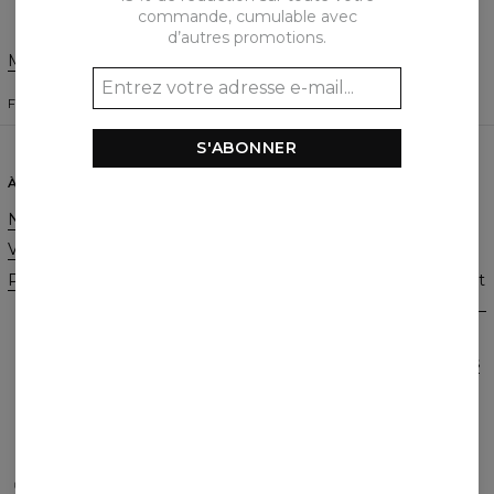
commande, cumulable avec
d’autres promotions.
Modifier les préférences
ÉTATS-UNIS D'AMÉRIQUE
FRANÇAIS
$
USD
S'ABONNER
À PROPOS DE NOUS
AIDE
Notre histoire
Contact
Vente en gros
CGV
Programme d'affiliation
Politique de confidentialité et
cookies
Commandes et livraisons
Retours et remboursements
FAQ
2+1 Promotion