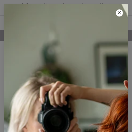
2+1 gratuit ! Le troisième produit est offert !
18
:
51
:
59
LIVRAISON GRATUITE À PARTIR DE 60€