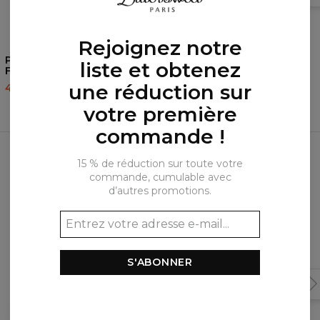
Rejoignez notre
Pantalon de jogging Fast
Sweat Fast Food
liste et obtenez
Food
59,95 $US
119,95 $US
une réduction sur
49,95 $US
99,95 $US
votre première
commande !
Produits fréquemment achetés
ensemble
15 % de réduction sur toute votre
commande, cumulable avec
d’autres promotions.
S'ABONNER