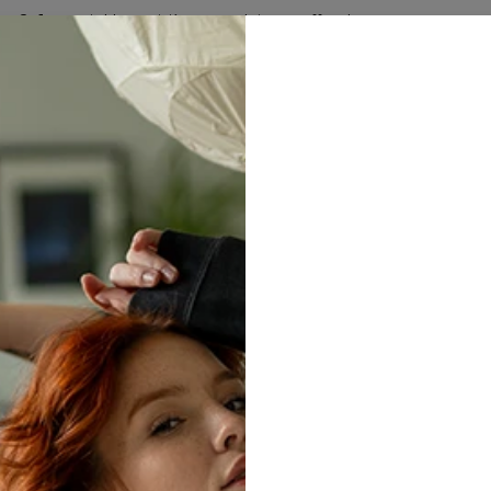
2+1 gratuit ! Le troisième produit est offert !
62
:
32
:
09
LES ARRIVÉES
HOMME
FEMME
SETS
HUGGIE 
NOUVEAUTÉS
Pantalons de jogging
Shorts