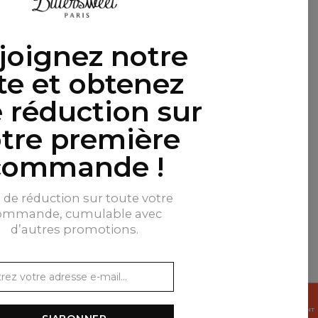
VÉRIFIE MAINTENANT
VÉRIFIE MAINTENANT
En vedette
joignez notre
ste et obtenez
 réduction sur
tre première
commande !
% de réduction sur toute votre
ommande, cumulable avec
d’autres promotions.
OBTENEZ
15%
MAINTENANT