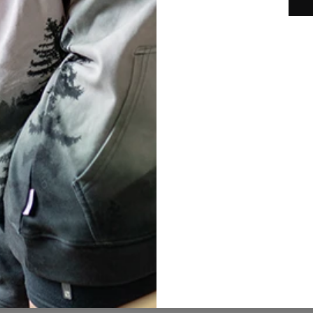
S-UNIS D'AMÉRIQUE
FRANÇAIS
 de confidentialité et cookies
s et livraisons
 et remboursements
motion
EMENT
NOS