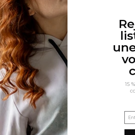
VÉRIFIE MAINTENANT
VÉRIFIE MAINTENANT
Re
li
une
vo
Aucun résultat...
15 
c