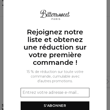
Couleurs intenses
Conseils d'entretien : Lavage à 30°C.
Rejoignez notre
Produits fréquemment achetés
ensemble
liste et obtenez
une réduction sur
votre première
commande !
15 % de réduction sur toute votre
commande, cumulable avec
d’autres promotions.
5
/5
Sweat à capuche Tiger &
Sweat à capuche
S'ABONNER
Wolf
Polynesian Lion