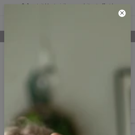
2+1 gratuit ! Le troisième produit est offert !
68
:
13
:
28
POLITIQUE DE RETOUR DE 100 JOURS