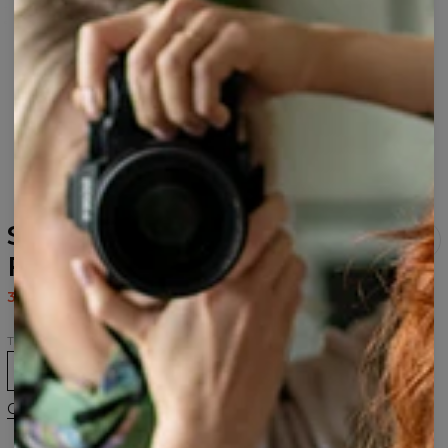
Short de bain Abstract
Flowers
39,95 $US
79,95 $US
Taille
XS
S
M
L
XL
2XL
Guide des tailles