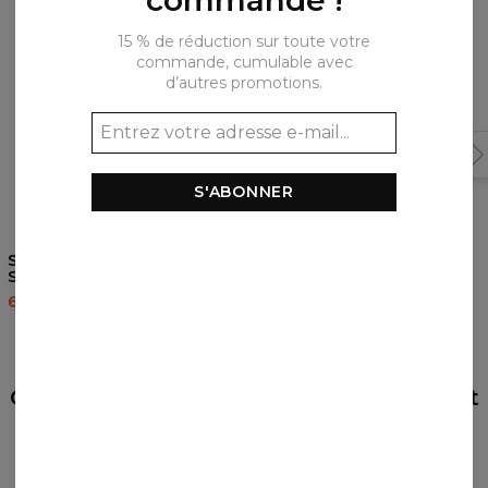
15 % de réduction sur toute votre
commande, cumulable avec
d’autres promotions.
S'ABONNER
5
/5
Sweat à capuche zippé
Short de bain Urban
Step into the Galaxy
39,95 $US
79,95 $US
69,95 $US
139,95 $US
AVIS
(
0
)
Qu'est-ce que les autres pensent de cet
article ?