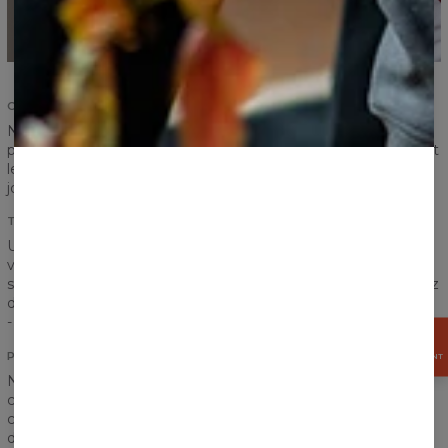
CONFORT
Nos shorts de bain ont une taille élastique qui les rend
parfaitement ajustés à votre taille. Ils sont très confortables et
le confort c'est ce dont nous avons besoin lors des beaux
jours d'été.
TISSU
Un tissu léger, résistant aux courants d'air et surtout respirant
vous préparera pour les beaux jours d'été. De plus, le tissu
sèche très rapidement, ce qui est un autre avantage! Plongez
dans l'eau et dirigez-vous vers la ville quelques minutes après
- c'est le temps que vous devez faire sécher votre short.
OBTENEZ
15%
POCHES
MAINTENANT
Nous voulons que nos shorts soient non seulement
confortables mais aussi pratiques. Deux poches latérales
classiques et une poche de derrière peuvent contenir tout ce
dont vous avez besoin pour vous rendre en ville.