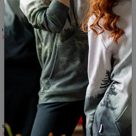
I do what I want chemise
Go with the Flow chemise
en flanelle
27,48 $US
54,95 $US
27,48 $US
54,95 $US
Savage chemise
Move On chemise
27,48 $US
54,95 $US
27,48 $US
54,95 $US