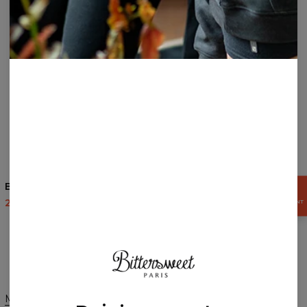
Be Yourself chemise
OBTENEZ
15%
27,48 $US
54,95 $US
MAINTENANT
Modifier les préférences
ÉTATS-UNIS D'AMÉRIQUE