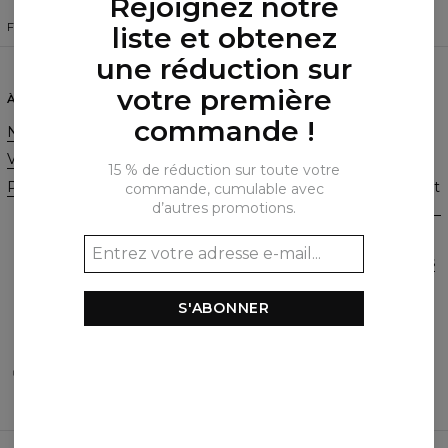
Rejoignez notre
FRANÇAIS
$
USD
liste et obtenez
une réduction sur
votre première
À PROPOS DE NOUS
AIDE
commande !
Notre histoire
Contact
Vente en gros
CGV
15 % de réduction sur toute votre
Programme d'affiliation
Politique de confidentialité et
commande, cumulable avec
cookies
d’autres promotions.
Commandes et livraisons
Retours et remboursements
FAQ
S'ABONNER
2+1 Promotion