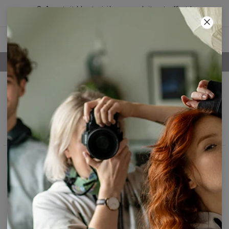
2+1 gratuit ! Le troisième produit est offert !
22
:
21
:
06
LIVRAISON GRATUITE À PARTIR DE 60€
Chemises en flanelle
femme
Filtres
En vedette