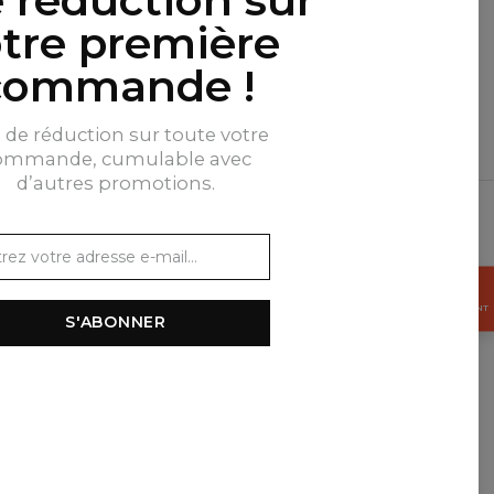
tre première
commande !
% de réduction sur toute votre
ommande, cumulable avec
$
USD
d’autres promotions.
OBTENEZ
15%
MAINTENANT
S'ABONNER