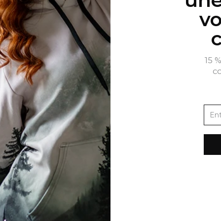
vo
15 
c
S-UNIS D'AMÉRIQUE
FRANÇAIS
 de confidentialité et cookies
s et livraisons
 et remboursements
motion