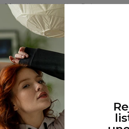
2+1 gratuit ! Le troisième produit est offert !
28
:
37
:
33
LES ARRIVÉES
HOMME
FEMME
SETS
HUGGIE 
Aucun résultat...
Re
li
une