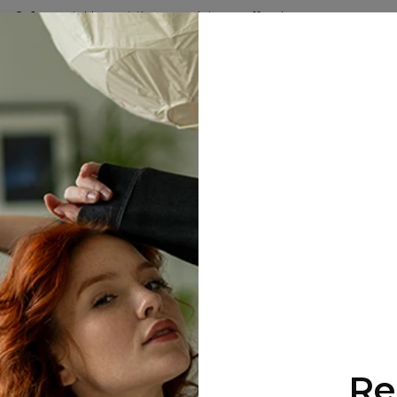
2+1 gratuit ! Le troisième produit est offert !
51
:
54
:
02
LES ARRIVÉES
HOMME
FEMME
SETS
HUGGIE 
Aucun résultat...
Re