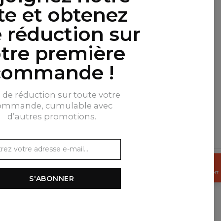
ste et obtenez
 réduction sur
tre première
commande !
% de réduction sur toute votre
ommande, cumulable avec
d’autres promotions.
$
USD
OBTENEZ
15%
MAINTENANT
S'ABONNER