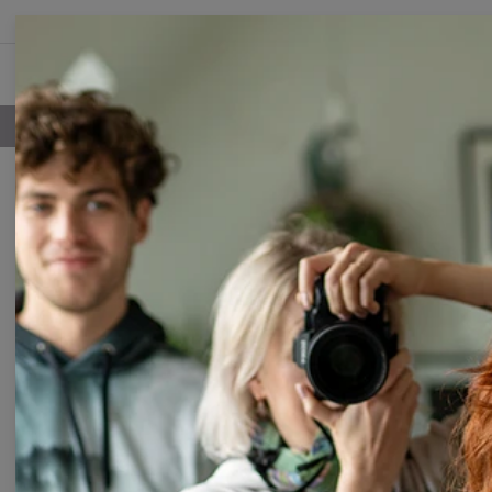
NOUVEL
LIVRAISON GRATUITE À PARTIR DE 60€
Collections
0 item
Les vêtements imprimés dont
vous avez besoin. Sweats à
capuche Galaxy, sweats avec les
animaux et beaucoup plus. Motifs
floraux, graphiques de nébuleuse
et de culture pop. Découvrez-les
tout de suite et choisissez votre
préféré.
CATÉGORIES