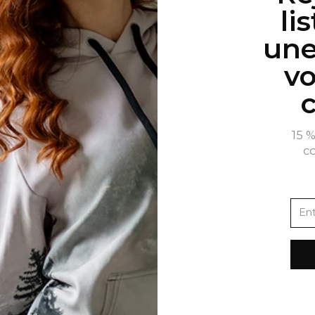
li
une
vo
15 
c
S-UNIS D'AMÉRIQUE
FRANÇAIS
 de confidentialité et cookies