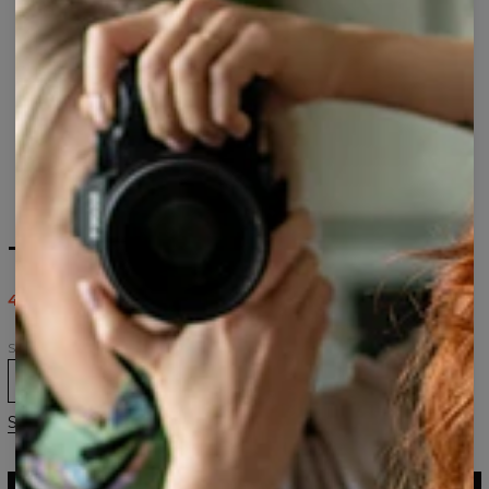
Tropical t-shirt
43,95 US$
87,95 US$
Størrelse
XS
S
M
L
XL
2XL
Størrelsesguide