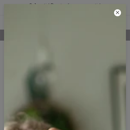
2+1 gratis! Den tredje vare er gratis!
17
:
58
:
23
100 DAGES RETURRET