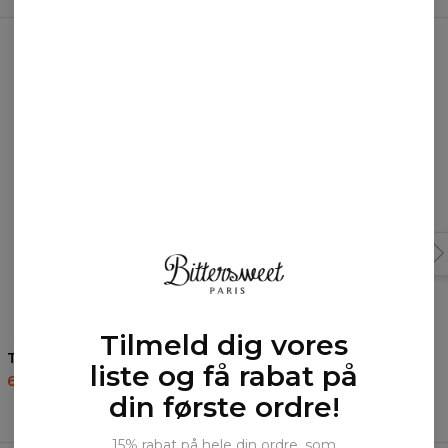
En anden stil?
Tilmeld dig vores
Tropical hættetrøje
Tropical bluse til kvinder
liste og få rabat på
60,95 US$
143,94 US$
59,95 US$
119,95 US$
din første ordre!
15% rabat på hele din ordre, som