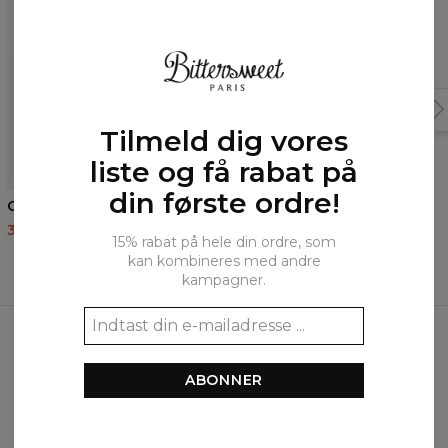
Tilmeld dig vores
liste og få rabat på
din første ordre!
Galaxy Nebula leggins
Galaxy Nebula Tank Top
39,95 US$
79,95 US$
34,95 US$
69,95 US$
15% rabat på hele din ordre, som
kan kombineres med andre
kampagner.
Ofte købt sammen
ABONNER