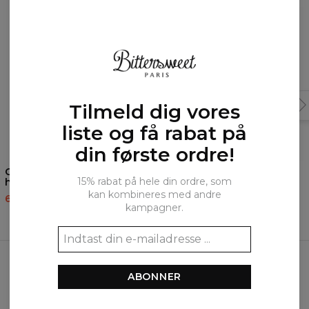
Tilmeld dig vores
liste og få rabat på
din første ordre!
Culture Patterns
Culture Patterns t-shirt
15% rabat på hele din ordre, som
hættetrøje
35,95 US$
87,95 US$
kan kombineres med andre
60,95 US$
143,94 US$
kampagner.
Ofte købt sammen
ABONNER