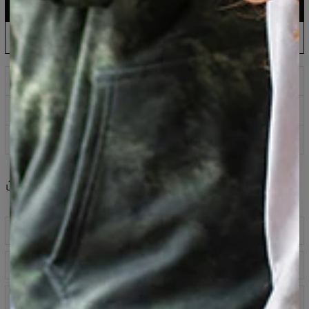
DODAJ DO KOSZYKA
87,95 USD
43,95 USD
Polska produkcja: wysyłka do 5 dni
ZAMÓW W PRE-ORDERZE
87,95 USD
35,95 USD
Poczekaj i oszczędzaj: data wysyłki 18 września
Nadruki, które nigdy nie blakną
Kup teraz zapłać za 30 dni z PayPo
100 dni na zwrot
Share
Recenzje
(
0
)
Opis produktu
Potrzebujesz ich cały rok. T-shirty to idealne uzupełnienie
Tabela rozmiarów
każdej stylówki. Wybierz swój ulubiony wzór i dopasuj go
do koszuli, kurtki, szortów czy jeansów. Nasze koszulki
wykonane są z wysokiej jakości poliestru z nadrukiem z
Specyfikacja
przodu i z tyłu.