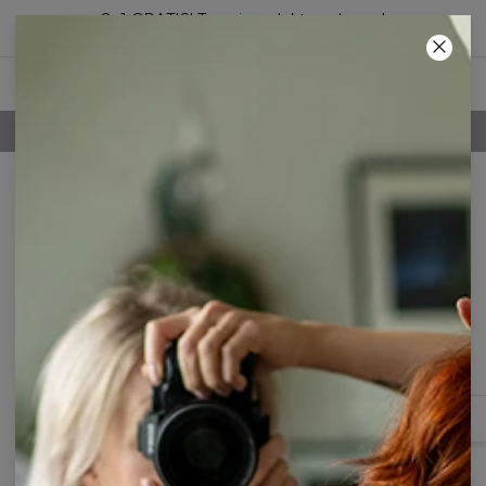
2+1 GRATIS! Trzeci produkt za darmo!
18
:
59
:
33
100-DNIOWE PRAWO ZWROTU