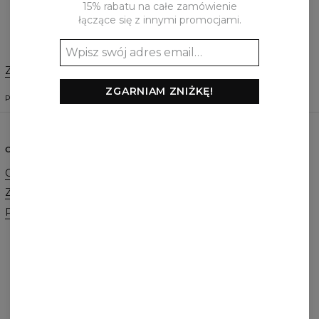
Dodaj recenzję
15% rabatu na całe zamówienie
łączące się z innymi promocjami.
Zmień preferencje
STANY ZJEDNOCZONE
ZGARNIAM ZNIŻKĘ!
POLSKI
$
USD
O NAS
POMOC
O marce
Kontakt
Zamówienia hurtowe
Regulamin
Program afiliacyjny
Polityka Cookie
Zamówienia i Wysyłka
Zwroty i Wymiany
FAQ
Promocja 2+1