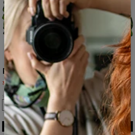
Relax outlet sweatshirt
38,97 US$
77,95 US$
Size
Størrelsesguide
LÆG I KURV
77,95 $
38,97 $