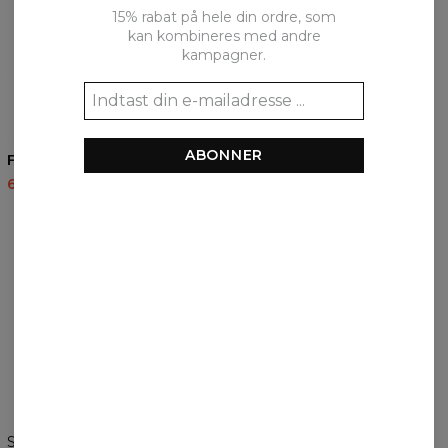
15% rabat på hele din ordre, som
kan kombineres med andre
kampagner.
ABONNER
Fly with Me hættetrøje
60,95 US$
143,94 US$
ANMELDELSER
(
0
)
Hvad synes kunderne om produktet?
Tilføj en anmeldelse
Skift præferencer
DE FORENEDE STATER