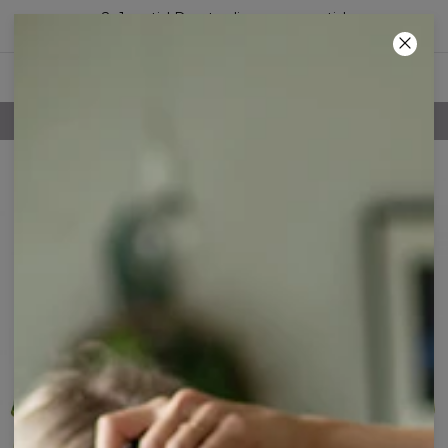
2+1 gratis! Den tredje vare er gratis!
01
:
07
:
37
100 DAGES RETURRET