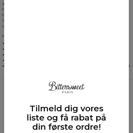
anvendt til produktet. Det er netop derfor vi leverer en
blanding af bomuld og polyester, som sikrer velbehag,
brugerkomfort og ikke skuffer, selv på de koldeste dage.
Samtidigt er det et materiale, som ånder på hele overfladen,
og gør, at vores bluse er et perfekt valg på enhver årstid.
MERE INFORMATION
Let og luftig, produceret af stof, der ånder.
Størrelser fra XS til 3XL
Produktet syes på bestilling
Unisex
Vaskes ved en temperatur på 30 grader med vrangen udad
Ofte købt sammen
Tilmeld dig vores
liste og få rabat på
din første ordre!