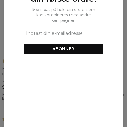
ANMELDELSER
(
2
)
15% rabat på hele din ordre, som
Hvad synes kunderne om produktet?
kan kombineres med andre
kampagner.
Tilføj en anmeldelse
ABONNER
Katarzyna
ŁÓDŹ, POLSKA
17. OKTOBER 2021
Świetna bluza
Bardzo przyjemny materiał, wygodna bluza, trwały nadruk, po
kilku latach nadal pełen kolorów :) Świetna jakość!