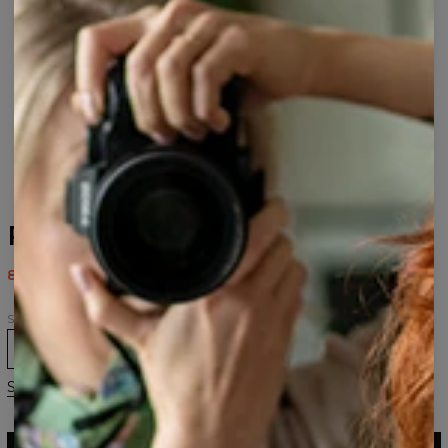
Polynesian hættetrøje
80,95 US$
161,95 US$
Størrelse
XS
S
M
L
XL
2XL
3XL
Størrelsesguide