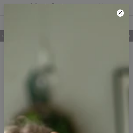
2+1 gratis! Den tredje vare er gratis!
23
:
53
:
46
100 DAGES RETURRET