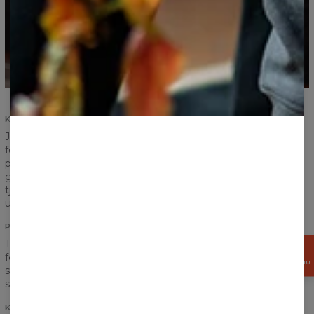
KOMFORT OG HOLDBARHED
Jeres tilfredshed og komfort er det vigtigste. Vi har
forstærket søm på spænderne og ærmerne, vi sørger for en
perfekt syning og leverer jer et produkt i højeste kvalitet. Vi
går fortsat ud fra den antagelse, at et produkt skal kunne
tjene os i mange år, og det er sådan et produkt, vi har
udarbejdet.
PÅTRYK
Tror I, at lommen uden tvivl ødelægger placeringen af jeres
FÅ
foretrukne grafik? Overhovedet ikke! Påtrykket går ideelt
15%
RABAT NU
sammen, både hvor torsoen forbindes med ærmerne, og på
selve lommen.
KVALITETEN AF TRYKKET