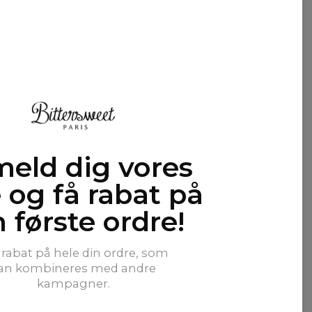
ver en fornemmelse af komfort.
d vrangen udad
meld dig vores
e og få rabat på
n første ordre!
 rabat på hele din ordre, som
an kombineres med andre
kampagner.