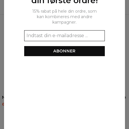
din første ordre!
15% rabat på hele din ordre, som
kan kombineres med andre
Ofte købt sammen
kampagner.
ABONNER
Norse Runes hættetrøje
Mystic Leopard hættetrøje
60,95 US$
143,94 US$
60,95 US$
143,94 US$
ANMELDELSER
(
0
)