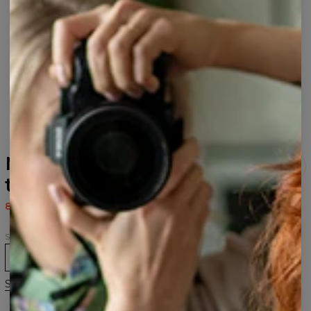
Magic Dragon hættetrøje
til kvinder
80,95 US$
161,95 US$
Størrelse
XS
S
M
L
XL
2XL
3XL
Størrelsesguide