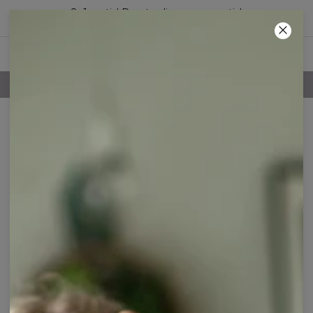
2+1 gratis! Den tredje vare er gratis!
06
:
12
:
26
100 DAGES RETURRET