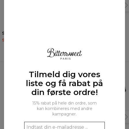
Skulls sokker
Weed sokker
9,94 US$
19,95 US$
9,94 US$
19,95 US$
Ofte købt sammen
Tilmeld dig vores
liste og få rabat på
din første ordre!
15% rabat på hele din ordre, som
kan kombineres med andre
kampagner.