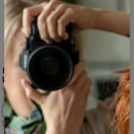
Dead Man hættetrøje til
kvinder
80,95 US$
161,95 US$
Størrelse
XS
S
M
L
XL
2XL
3XL
Størrelsesguide