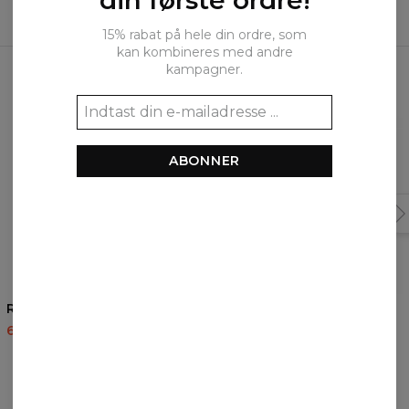
din første ordre!
15% rabat på hele din ordre, som
kan kombineres med andre
Ofte købt sammen
kampagner.
ABONNER
5
/5
5
/5
Rebel hættetrøje
Painter hættetrøje
60,95 US$
143,94 US$
60,95 US$
143,94 US$
ANMELDELSER
(
0
)