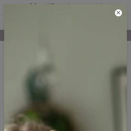
2+1 gratis! Den tredje vare er gratis!
44
:
24
:
33
100 DAGES RETURRET