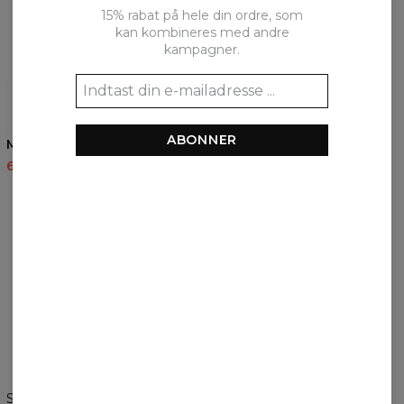
15% rabat på hele din ordre, som
kan kombineres med andre
kampagner.
5
/5
ABONNER
Mighty Forest hættetrøje
60,95 US$
143,94 US$
ANMELDELSER
(
0
)
Hvad synes kunderne om produktet?
Tilføj en anmeldelse
Skift præferencer
DE FORENEDE STATER