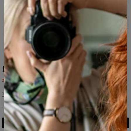
Banksy outlet sweatshirt
38,97 US$
77,95 US$
Size
Størrelsesguide
LÆG I KURV
77,95 $
38,97 $