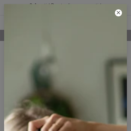
2+1 gratis! Den tredje vare er gratis!
68
:
11
:
51
100 DAGES RETURRET