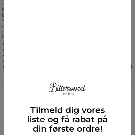
anvendt til produktet. Det er netop derfor vi leverer en
blanding af bomuld og polyester, som sikrer velbehag,
brugerkomfort og ikke skuffer, selv på de koldeste dage.
Samtidigt er det et materiale, som ånder på hele overfladen,
og gør, at vores bluse er et perfekt valg på enhver årstid.
MERE INFORMATION
Let og luftig, produceret af stof, der ånder.
Størrelser fra XS til 3XL
Produktet syes på bestilling
Unisex
Vaskes ved en temperatur på 30 grader med vrangen udad
Ofte købt sammen
Tilmeld dig vores
liste og få rabat på
din første ordre!