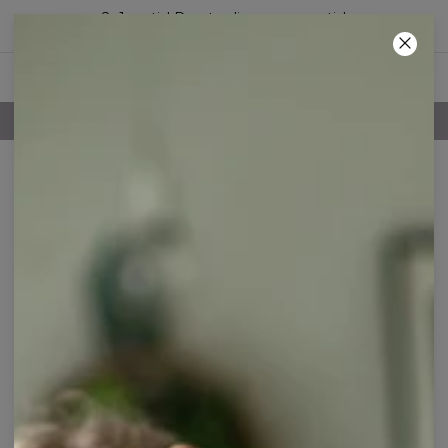
2+1 gratis! Den tredje vare er gratis!
47
:
07
:
36
100 DAGES RETURRET