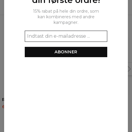
din første ordre!
15% rabat på hele din ordre, som
kan kombineres med andre
Ofte købt sammen
kampagner.
ABONNER
5
/5
5
/5
Rebel hættetrøje
Painter hættetrøje
60,95 US$
143,94 US$
60,95 US$
143,94 US$
ANMELDELSER
(
0
)