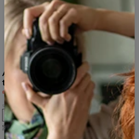
Anime Symbol hættetrøje
til kvinder
80,95 US$
161,95 US$
Størrelse
XS
S
M
L
XL
2XL
3XL
Størrelsesguide