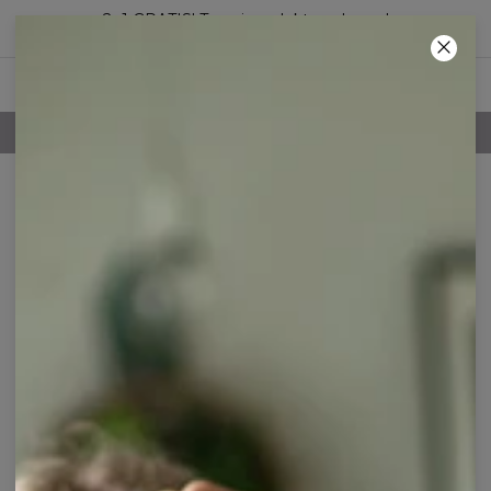
2+1 GRATIS! Trzeci produkt za darmo!
52
:
28
:
38
100-DNIOWE PRAWO ZWROTU