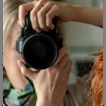
T-shirt Tree
43,95 USD
87,95 USD
Najniższa cena z 30 dni przed wprowadzeniem obniżki wynosiła 43,95 USD.
Rozmiar
XS
S
M
L
XL
2XL
Tabela rozmiarów