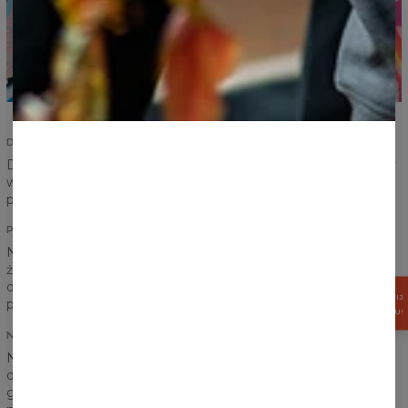
DOPASOWANY KRÓJ
Damski czy męski? To już nie problem. Wybierz swój ulubiony
wzór i wskakuj w t-shirt. Odpowiednio przygotowany krój
pasuje do wszystkich.
PEŁNA WYGODA
Nie chcielibyśmy, aby cokolwiek krępowało Wasze ruchy i
żebyście czuli się niekomfortowo. Odpowiednio zszycie,
dobranie materiału, metoda nadruku i każde kolejne działanie
ZGARNIJ
podejmowane jest dla Waszego komfortu.
15%
RABATU!
NADRUK DWUSTRONNY
Nasze ubrania mają wyróżnić Cię z tłumu i z pewnością
dwustronny nadruk to zapewnia. Gdziekolwiek się nie udasz,
gdziekolwiek nie pokażesz, na pewno nie przejdziesz