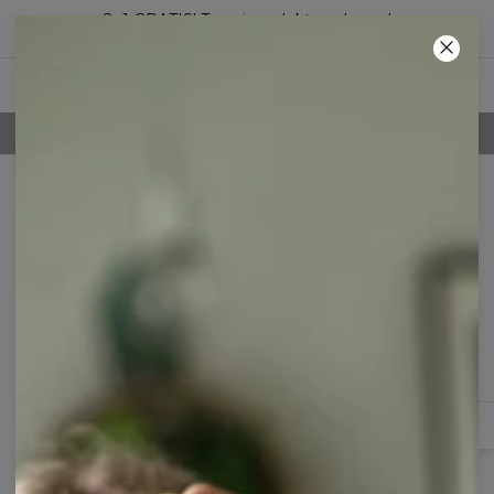
2+1 GRATIS! Trzeci produkt za darmo!
65
:
22
:
06
100-DNIOWE PRAWO ZWROTU