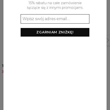
15% rabatu na całe zamówienie
łączące się z innymi promocjami.
ZGARNIAM ZNIŻKĘ!
5
/5
T-shirt Cocaine Cat
T-shirt Reality
35,95 USD
87,95 USD
35,95 USD
87,95 USD
RECENZJE
(
0
)
Co klienci sądzą o tym produkcie?