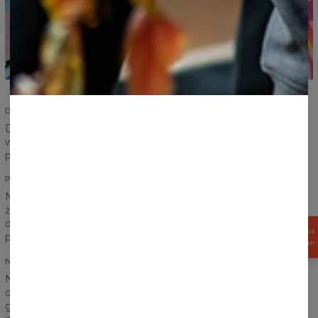
DOPASOWANY KRÓJ
Damski czy męski? To już nie problem. Wybierz swój ulubiony
wzór i wskakuj w t-shirt. Odpowiednio przygotowany krój
pasuje do wszystkich.
PEŁNA WYGODA
Nie chcielibyśmy, aby cokolwiek krępowało Wasze ruchy i
żebyście czuli się niekomfortowo. Odpowiednio zszycie,
dobranie materiału, metoda nadruku i każde kolejne działanie
ZGARNIJ
podejmowane jest dla Waszego komfortu.
15%
RABATU!
NADRUK DWUSTRONNY
Nasze ubrania mają wyróżnić Cię z tłumu i z pewnością
dwustronny nadruk to zapewnia. Gdziekolwiek się nie udasz,
gdziekolwiek nie pokażesz, na pewno nie przejdziesz