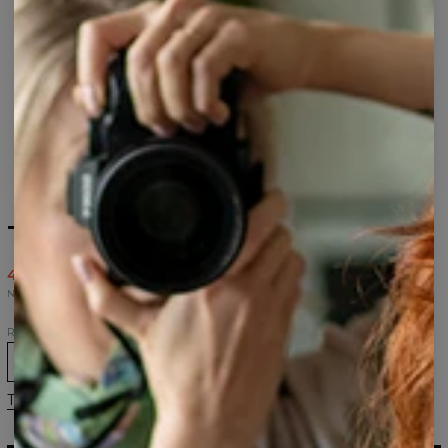
T-shirt Bullshit
43,95 USD
87,95 USD
Najniższa cena z 30 dni przed wprowadzeniem obniżki wynosiła 43,95 USD.
Rozmiar
XS
S
M
L
XL
2XL
Tabela rozmiarów