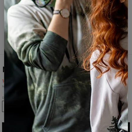
Maseczka Gorilla Face
14,95 USD
28,95 USD
Najniższa cena z 30 dni przed wprowadzeniem obniżki wynosiła 14,95 USD.
Rozmiar
DODAJ DO KOSZYKA
28,95 USD
14,95 USD