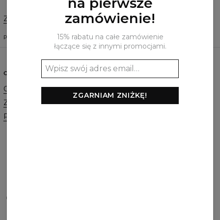
na pierwsze
zamówienie!
Zmień preferencje
STANY ZJEDNOCZONE
15% rabatu na całe zamówienie
POLSKI
$
USD
łączące się z innymi promocjami.
O NAS
POMOC
O marce
Kontakt
ZGARNIAM ZNIŻKĘ!
Zamówienia hurtowe
Regulamin
Program afiliacyjny
Polityka Cookie
Zamówienia i Wysyłka
Zwroty i Wymiany
FAQ
Promocja 2+1