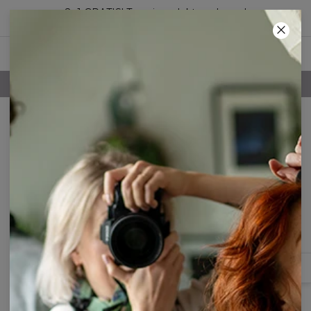
2+1 GRATIS! Trzeci produkt za darmo!
19
:
37
:
30
DARMOWA DOSTAWA POWYŻEJ 250 ZŁ