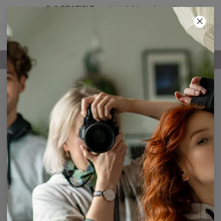
2+1 GRATIS! Trzeci produkt za darmo!
28
:
20
:
04
DARMOWA DOSTAWA POWYŻEJ 250 ZŁ