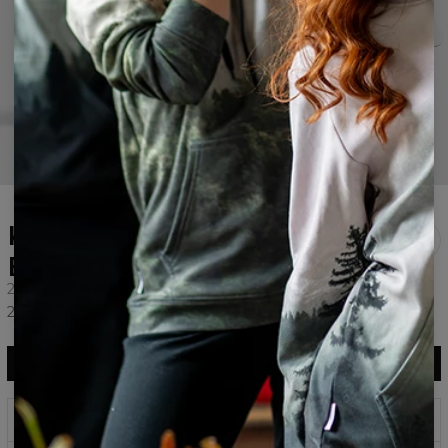
Karta podarunkowa
Bittersweet Paris
200EUR
219,06 USD
DODAJ DO KOSZYKA
219,06 USD
Nadruki, które nigdy nie blakną