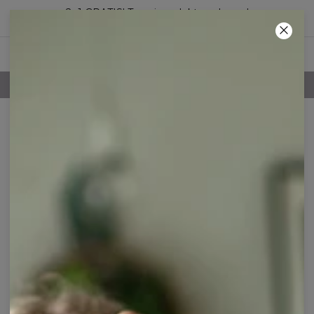
2+1 GRATIS! Trzeci produkt za darmo!
40
:
43
:
20
100-DNIOWE PRAWO ZWROTU