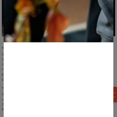
KOMFORT I TRWAŁOSĆ
Wasze zadowolenie i komfort są najważniejsze.
Wzmocniliśmy szwy na ściągaczach i rękawach, zadbaliśmy o
odpowiednie zszycie i oddajemy Wam do dyspozycji produkt
najwyższej jakości. My dalej wychodzimy z założenia, że
produkt powinien służyć nam na długie lata i taki też
przygotowaliśmy.
NADRUK
ZGARNIJ
Myślicie, że kieszeń na pewno zaburzy ułożenie Waszej
15%
RABATU!
ulubionej grafiki? Nic podobnego! Nadruk schodzi się idealnie
zarówno na łączeniu tłuowia z rękawami jak i na samej
kieszeni.