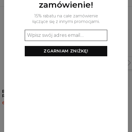
zamówienie!
Najczęściej kupowane razem
15% rabatu na całe zamówienie
łączące się z innymi promocjami.
ZGARNIAM ZNIŻKĘ!
5
/5
5
/5
Bluza z kapturem Black
Bluza z kapturem Rebel
Rebel
60,95 USD
143,94 USD
60,95 USD
143,94 USD
RECENZJE
(
0
)
Co klienci sądzą o tym produkcie?