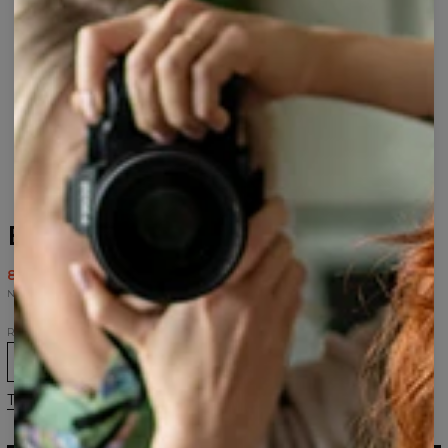
Bluza z kapturem Hey You
80,95 USD
161,95 USD
Najniższa cena z 30 dni przed wprowadzeniem obniżki wynosiła 80,95 USD.
Rozmiar
XS
S
M
L
XL
2XL
3XL
Tabela rozmiarów