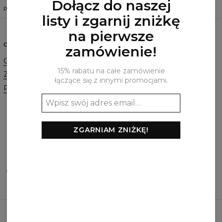
Dołącz do naszej
POLSKI
$
USD
listy i zgarnij zniżkę
na pierwsze
O NAS
POMOC
zamówienie!
O marce
Kontakt
15% rabatu na całe zamówienie
Zamówienia hurtowe
Regulamin
łączące się z innymi promocjami.
Program afiliacyjny
Polityka Cookie
Zamówienia i Wysyłka
Zwroty i Wymiany
FAQ
ZGARNIAM ZNIŻKĘ!
Promocja 2+1
METODY PŁATNOŚCI