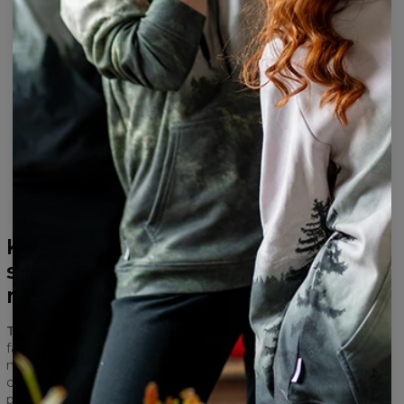
Nie znaleziono produktów…
Koszulki przedłużane Męskie, T-
shirty - must have o każdej porze
roku!
T-shirty o przedłużanym kroju
z pewnością znajdą swoich
fanów. Klasyczna
koszulka z nadrukiem
została przez nas
nieco przedłużona, aby dać Ci możliwość tworzenia jeszcze
ciekawszych stylizacji. T-shirt o przedłużonym kroju będzie
pasował idealnie do koszuli flanelowej bądź zwykłej lub do