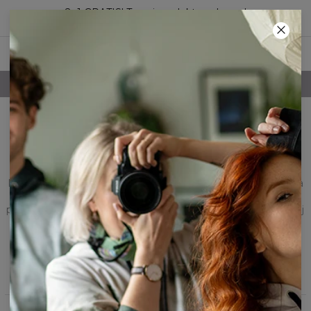
2+1 GRATIS! Trzeci produkt za darmo!
31
:
37
:
29
DARMOWA DOSTAWA POWYŻEJ 250 ZŁ
Koszulki przedłużane
męskie, t-shirty
Koszulki przedłużane męskie to unikalna propozycja nadająca
stylizacji świeżości. T-shirty o przedłużonym kroju doskonale
podkreślają sylwetkę i sprawiają, że każdy facet wygląda w niej
świetnie. Do tego wyjątkowy nadruk od Bittersweet Paris i
tak właśnie powstaje must-have każdego mężczyzny, który
lubi zwracać na siebie uwagę.
Filtry
Polecane