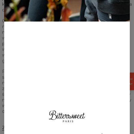
klasycznej
rozpinanej bluzy
. W razie potrzeby, dodatkowe kilka
centymetrów pozwoli na to, aby ukryć mankamenty.
Oferta
sklepu internetowego Bittersweet Paris
to
niezmiennie szeroka gama wzorów i jakościowych
materiałów. Wiemy, że
t-shirty z nadrukiem
nosi się również
w lecie, a wówczas potrzebujemy komfortu. Lekki i
przewiewny materiał sprawdzi się nawet w trudniejszych
warunkach pogodowych, kiedy słońce daje w kość. Dziesiątki
wzorów dla fanów sztuki, tropikalnych motywów,
galaktycznych wzorów oraz popkulturowych hitów.
Przeglądaj nasz
sklep online
w domu, w drodze do pracy, do
szkoły lub w poczekalni do fryzjera.
Odzież z nadrukiem
jest
ZGARNIJ
15%
na topie i tutaj nie zmienia się nic od wielu lat. Warto więc
RABATU!
zaopatrzyć się w jeden, dwa lub trzy
t-shirty fullprint
. Kupuj
śmiało, płać z góry lub przy odbiorze. My już przygotowujemy
maszyny, aby dostarczyć Ci w 100% jakościowy produkt, który
w 100% pochodzi z Polski - i z tego jesteśmy niesamowicie
dumni!
Zmień preferencje
STANY ZJEDNOCZONE