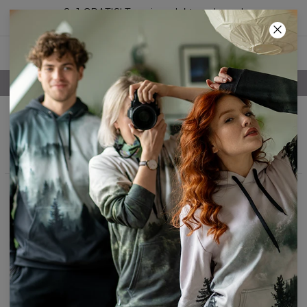
2+1 GRATIS! Trzeci produkt za darmo!
39
:
54
:
37
DARMOWA DOSTAWA POWYŻEJ 250 ZŁ
Sukienki rozkloszowane
Filtry
Polecane
Nie znaleziono produktów…